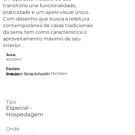
transitório une funcionalidade,
praticidade e um apelo visual único.
Com desenho que busca a releitura
contemporânea de casas tradicionais
da serra, tem como característica o
aproveitamento máximo de seu
interior.
Área:
40,00m²
Equipe:
Arq. Jean Rosa, Eduarda Michelon
Status:
Processo de aprovação
Tipo
Especial -
Hospedagem
Onde