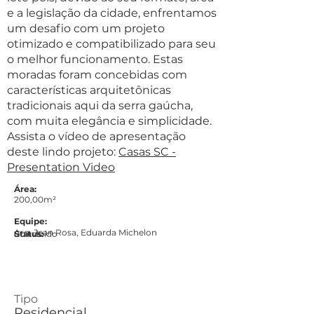
e a legislação da cidade, enfrentamos
um desafio com um projeto
otimizado e compatibilizado para seu
o melhor funcionamento. Estas
moradas foram concebidas com
características arquitetônicas
tradicionais aqui da serra gaúcha,
com muita elegância e simplicidade.
Assista o vídeo de apresentação
deste lindo projeto:
Casas SC -
Presentation Video
Área:
200,00m²
Equipe:
Arq. Jean Rosa, Eduarda Michelon
Status:
Concluído
Tipo
Residencial