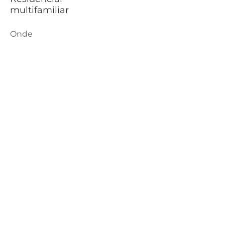
multifamiliar
Onde
Canela, RS
Quando
2018
< Anterior
Próximo >
Rua Dona Carlinda, 500 Galeria Le Monde, Sala 22
Telefone:
(54) 98418-8413