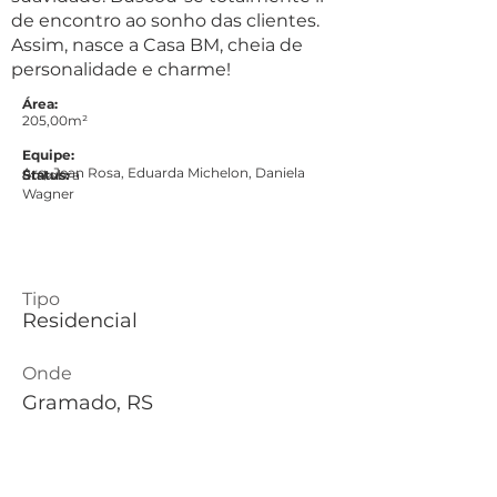
de encontro ao sonho das clientes.
Assim, nasce a Casa BM, cheia de
personalidade e charme!
Área:
205,00m²
Equipe:
Arq. Jean Rosa, Eduarda Michelon, Daniela
Status:
Em obra
Wagner
Tipo
Residencial
Onde
Gramado, RS
Quando
2023