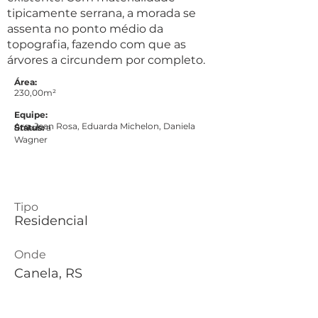
tipicamente serrana, a morada se
assenta no ponto médio da
topografia, fazendo com que as
árvores a circundem por completo.
Área:
230,00m²
Equipe:
Arq. Jean Rosa, Eduarda Michelon, Daniela
Status:
Em obra
Wagner
Tipo
Residencial
Onde
Canela, RS
Quando