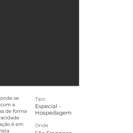
 onde se
Tipo
o com a
Especial -
as de forma
Hospedagem
ivacidade
tação é em
Onde
ista