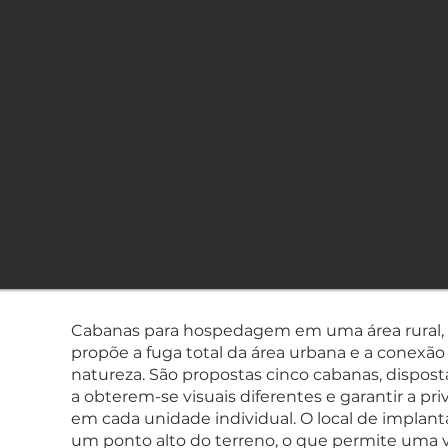
Cabanas para hospedagem em uma área rural,
propõe a fuga total da área urbana e a conexã
natureza. São propostas cinco cabanas, dispost
a obterem-se visuais diferentes e garantir a pr
em cada unidade individual. O local de implan
um ponto alto do terreno, o que permite uma v